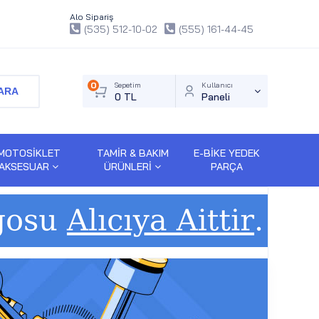
Alo Sipariş
(535) 512-10-02
(555) 161-44-45
0
Sepetim
Kullanıcı
ARA
0 TL
Paneli
MOTOSİKLET
TAMİR & BAKIM
E-BİKE YEDEK
AKSESUAR
ÜRÜNLERİ
PARÇA