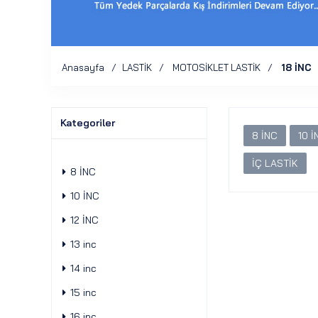
Anasayfa
LASTİK
MOTOSİKLET LASTİK
18 İNC
Kategoriler
8 İNC
10 İ
İÇ LASTİK
8 İNC
10 İNC
12 İNC
13 inc
14 inc
15 inc
16 inc