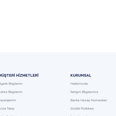
MÜŞTERİ HİZMETLERİ
KURUMSAL
yelik Bilgilerim
Hakkımızda
dres Bilgilerim
İletişim Bİlgilerimiz
iparişlerim
Banka Hesap Numaraları
rıza Takip
Gizlilik Politikası