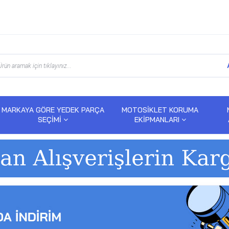
MARKAYA GÖRE YEDEK PARÇA
MOTOSİKLET KORUMA
SEÇİMİ
EKİPMANLARI