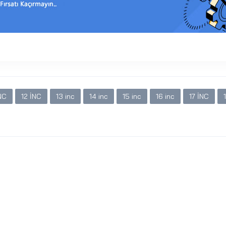
NC
12 İNC
13 inc
14 inc
15 inc
16 inc
17 İNC