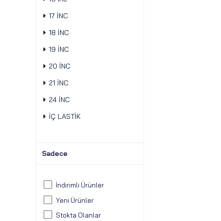
17 İNC
18 İNC
19 İNC
20 İNC
21 İNC
24 İNC
İÇ LASTİK
Sadece
İndirimli Ürünler
Yeni Ürünler
Stokta Olanlar