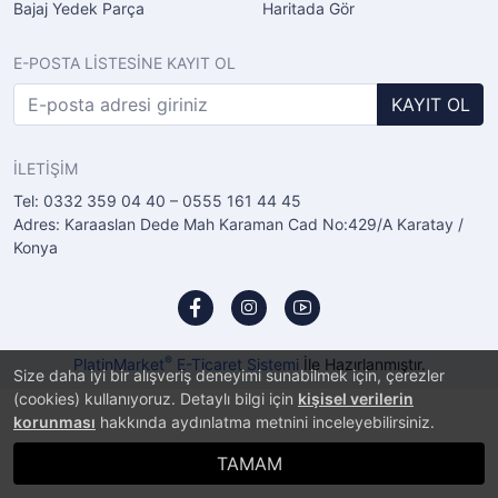
Bajaj Yedek Parça
Haritada Gör
E-POSTA LİSTESİNE KAYIT OL
KAYIT OL
İLETİŞİM
Tel: 0332 359 04 40 – 0555 161 44 45
Adres: Karaaslan Dede Mah Karaman Cad No:429/A Karatay /
Konya
®
PlatinMarket
E-Ticaret Sistemi
İle Hazırlanmıştır.
Size daha iyi bir alışveriş deneyimi sunabilmek için, çerezler
(cookies) kullanıyoruz. Detaylı bilgi için
kişisel verilerin
korunması
hakkında aydınlatma metnini inceleyebilirsiniz.
TAMAM