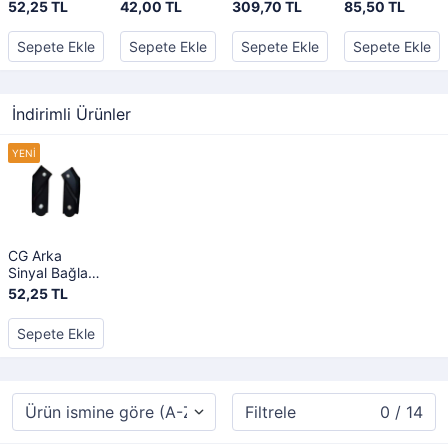
Demiri 2'li Set
Yıldızlı Çita
Takımı
52,25 TL
42,00 TL
309,70 TL
85,50 TL
Sepete Ekle
Sepete Ekle
Sepete Ekle
Sepete Ekle
İndirimli Ürünler
CG Arka
Sinyal Bağlantı
Demiri 2'li Set
52,25 TL
Sepete Ekle
Filtrele
0 / 14