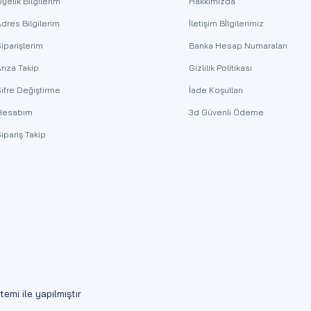
yelik Bilgilerim
Hakkımızda
dres Bilgilerim
İletişim Bİlgilerimiz
iparişlerim
Banka Hesap Numaraları
rıza Takip
Gizlilik Politikası
ifre Değiştirme
İade Koşulları
Hesabım
3d Güvenli Ödeme
ipariş Takip
temi ile yapılmıştır