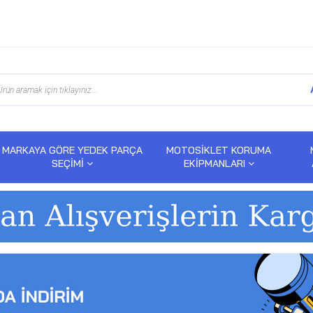
MARKAYA GÖRE YEDEK PARÇA
MOTOSİKLET KORUMA
SEÇİMİ
EKİPMANLARI