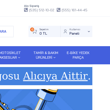
Alo Sipariş
(535) 512-10-02
(555) 161-44-45
0
Sepetim
Kullanıcı
ARA
0 TL
Paneli
MOTOSİKLET
TAMİR & BAKIM
E-BİKE YEDEK
AKSESUAR
ÜRÜNLERİ
PARÇA