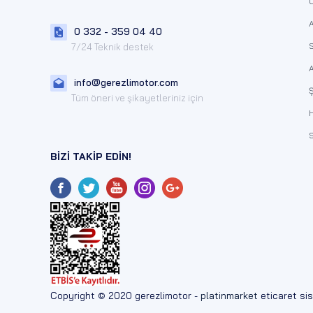
Ü
A
0 332 - 359 04 40
S
7/24 Teknik destek
A
info@gerezlimotor.com
Ş
Tüm öneri ve şikayetleriniz için
S
BİZİ TAKİP EDİN!
Copyright © 2020 gerezlimotor -
platinmarket
eticaret sis