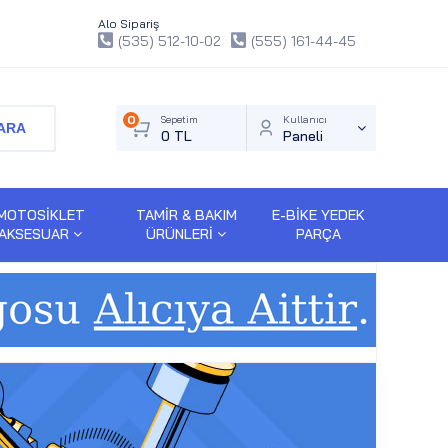
Alo Sipariş
(535) 512-10-02
(555) 161-44-45
0
Sepetim
Kullanıcı
ARA
0 TL
Paneli
MOTOSİKLET
TAMİR & BAKIM
E-BİKE YEDEK
AKSESUAR
ÜRÜNLERİ
PARÇA