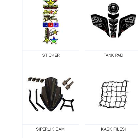
STİCKER
TANK PAD
SİPERLİK CAMI
KASK FİLESİ