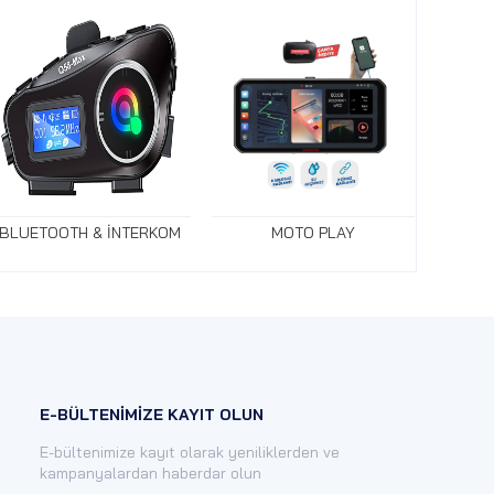
BLUETOOTH & İNTERKOM
MOTO PLAY
E-BÜLTENİMİZE KAYIT OLUN
E-bültenimize kayıt olarak yeniliklerden ve
kampanyalardan haberdar olun