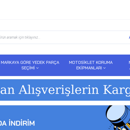
MARKAYA GÖRE YEDEK PARÇA
MOTOSİKLET KORUMA
SEÇİMİ
EKİPMANLARI