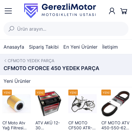
Anasayfa
Sipariş Takibi
En Yeni Ürünler
İletişim
CFMOTO YEDEK PARÇA
CFMOTO CFORCE 450 YEDEK PARÇA
Yeni Ürünler
Cf Moto Atv
ATV AKÜ 12-
CF MOTO
CF MOTO ATV
Yağ Filtresi
30
CF500 ATR-A
450-550-625