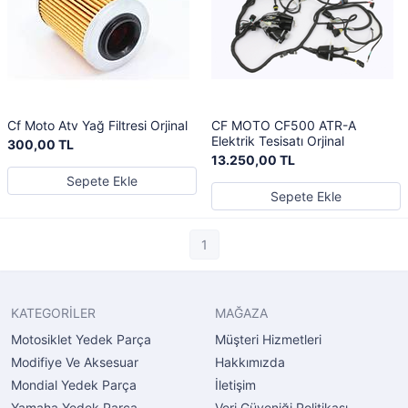
Cf Moto Atv Yağ Filtresi Orjinal
CF MOTO CF500 ATR-A
Elektrik Tesisatı Orjinal
300,00 TL
13.250,00 TL
Sepete Ekle
Sepete Ekle
1
KATEGORİLER
MAĞAZA
Motosiklet Yedek Parça
Müşteri Hizmetleri
Modifiye Ve Aksesuar
Hakkımızda
Mondial Yedek Parça
İletişim
Yamaha Yedek Parça
Veri Güveniği Politikası