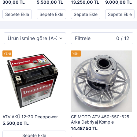
Orjinal
Deeppower
Elektrik
Kayış Gates
300,00 TL
5.500,00 TL
13.250,00 TL
9.000,00 TL
Tesisatı Orjinal
Powerlink
Sepete Ekle
Sepete Ekle
Sepete Ekle
Sepete Ekle
Filtrele
0 / 12
ATV AKÜ 12-30 Deeppower
CF MOTO ATV 450-550-625
Arka Debriyaj Komple
5.500,00 TL
14.487,50 TL
Sepete Ekle