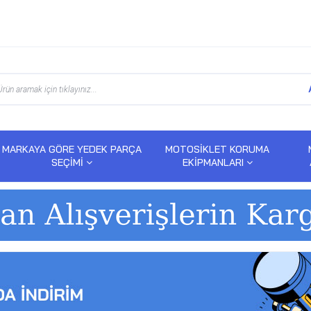
MARKAYA GÖRE YEDEK PARÇA
MOTOSİKLET KORUMA
SEÇİMİ
EKİPMANLARI