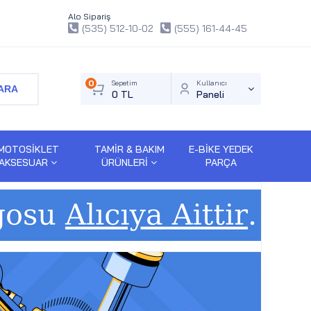
Alo Sipariş
(535) 512-10-02
(555) 161-44-45
0
Sepetim
Kullanıcı
ARA
0 TL
Paneli
MOTOSİKLET
TAMİR & BAKIM
E-BİKE YEDEK
AKSESUAR
ÜRÜNLERİ
PARÇA