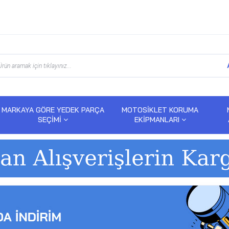
MARKAYA GÖRE YEDEK PARÇA
MOTOSİKLET KORUMA
SEÇİMİ
EKİPMANLARI