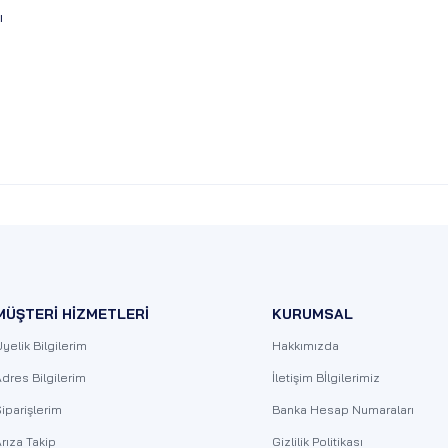
ı
MÜŞTERİ HİZMETLERİ
KURUMSAL
yelik Bilgilerim
Hakkımızda
dres Bilgilerim
İletişim Bİlgilerimiz
iparişlerim
Banka Hesap Numaraları
rıza Takip
Gizlilik Politikası