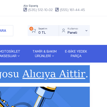
Alo Sipariş
(535) 512-10-02
(555) 161-44-45
0
Sepetim
Kullanıcı
ARA
0 TL
Paneli
MOTOSİKLET
TAMİR & BAKIM
E-BİKE YEDEK
AKSESUAR
ÜRÜNLERİ
PARÇA