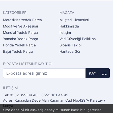
KATEGORİLER
MAĞAZA
Motosiklet Yedek Parça
Müşteri Hizmetleri
Modifiye Ve Aksesuar
Hakkımızda
Mondial Yedek Parça
İletişim
Yamaha Yedek Parça
Veri Güveniği Politikası
Honda Yedek Parça
Sipariş Takibi
Bajaj Yedek Parça
Haritada Gör
E-POSTA LİSTESİNE KAYIT OL
KAYIT OL
İLETİŞİM
Tel: 0332 359 04 40 – 0555 161 44 45
Adres: Karaaslan Dede Mah Karaman Cad No:429/A Karatay /
Konya
Size daha iyi bir alışveriş deneyimi sunabilmek için, çerezler