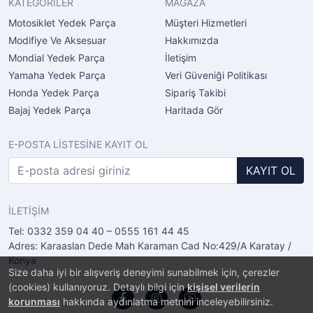
KATEGORİLER
MAĞAZA
Motosiklet Yedek Parça
Müşteri Hizmetleri
Modifiye Ve Aksesuar
Hakkımızda
Mondial Yedek Parça
İletişim
Yamaha Yedek Parça
Veri Güveniği Politikası
Honda Yedek Parça
Sipariş Takibi
Bajaj Yedek Parça
Haritada Gör
E-POSTA LİSTESİNE KAYIT OL
KAYIT OL
İLETİŞİM
Tel: 0332 359 04 40 – 0555 161 44 45
Adres: Karaaslan Dede Mah Karaman Cad No:429/A Karatay /
Konya
Size daha iyi bir alışveriş deneyimi sunabilmek için, çerezler
(cookies) kullanıyoruz. Detaylı bilgi için
kişisel verilerin
korunması
hakkında aydınlatma metnini inceleyebilirsiniz.