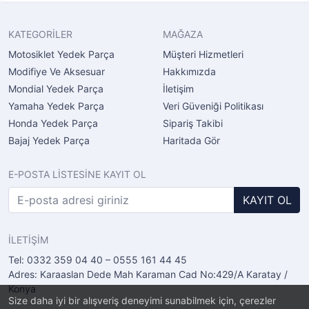
KATEGORİLER
MAĞAZA
Motosiklet Yedek Parça
Müşteri Hizmetleri
Modifiye Ve Aksesuar
Hakkımızda
Mondial Yedek Parça
İletişim
Yamaha Yedek Parça
Veri Güveniği Politikası
Honda Yedek Parça
Sipariş Takibi
Bajaj Yedek Parça
Haritada Gör
E-POSTA LİSTESİNE KAYIT OL
KAYIT OL
İLETİŞİM
Tel: 0332 359 04 40 – 0555 161 44 45
Adres: Karaaslan Dede Mah Karaman Cad No:429/A Karatay /
Konya
Size daha iyi bir alışveriş deneyimi sunabilmek için, çerezler