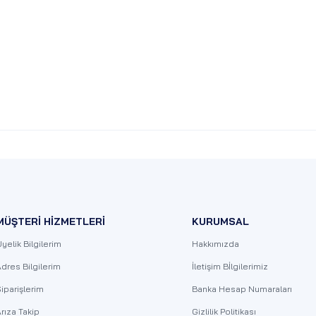
MÜŞTERİ HİZMETLERİ
KURUMSAL
yelik Bilgilerim
Hakkımızda
dres Bilgilerim
İletişim Bİlgilerimiz
iparişlerim
Banka Hesap Numaraları
rıza Takip
Gizlilik Politikası