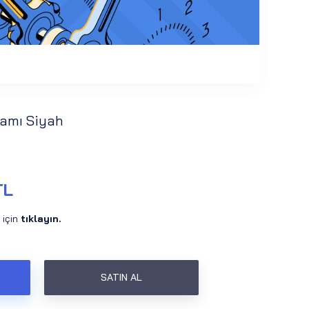
Camı Siyah
TL
 için
tıklayın.