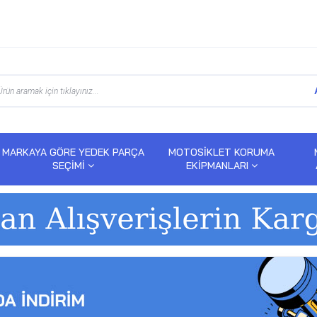
MARKAYA GÖRE YEDEK PARÇA
MOTOSİKLET KORUMA
SEÇİMİ
EKİPMANLARI