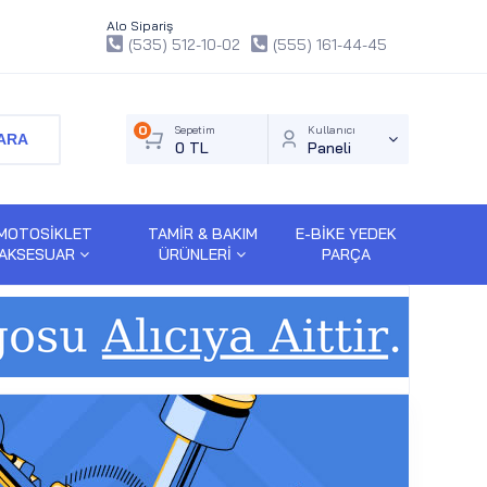
Alo Sipariş
(535) 512-10-02
(555) 161-44-45
0
Sepetim
Kullanıcı
ARA
0 TL
Paneli
MOTOSİKLET
TAMİR & BAKIM
E-BİKE YEDEK
AKSESUAR
ÜRÜNLERİ
PARÇA