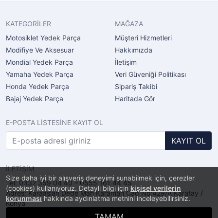
KATEGORİLER
MAĞAZA
Motosiklet Yedek Parça
Müşteri Hizmetleri
Modifiye Ve Aksesuar
Hakkımızda
Mondial Yedek Parça
İletişim
Yamaha Yedek Parça
Veri Güveniği Politikası
Honda Yedek Parça
Sipariş Takibi
Bajaj Yedek Parça
Haritada Gör
E-POSTA LİSTESİNE KAYIT OL
KAYIT OL
İLETİŞİM
Size daha iyi bir alışveriş deneyimi sunabilmek için, çerezler
Tel: 0332 359 04 40 – 0555 161 44 45
(cookies) kullanıyoruz. Detaylı bilgi için
kişisel verilerin
Adres: Karaaslan Dede Mah Karaman Cad No:429/A Karatay /
korunması
hakkında aydınlatma metnini inceleyebilirsiniz.
Konya
TAMAM