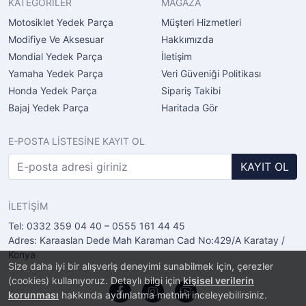
KATEGORİLER
MAĞAZA
Motosiklet Yedek Parça
Müşteri Hizmetleri
Modifiye Ve Aksesuar
Hakkımızda
Mondial Yedek Parça
İletişim
Yamaha Yedek Parça
Veri Güveniği Politikası
Honda Yedek Parça
Sipariş Takibi
Bajaj Yedek Parça
Haritada Gör
E-POSTA LİSTESİNE KAYIT OL
KAYIT OL
İLETİŞİM
Tel: 0332 359 04 40 – 0555 161 44 45
Adres: Karaaslan Dede Mah Karaman Cad No:429/A Karatay /
Konya
Size daha iyi bir alışveriş deneyimi sunabilmek için, çerezler
(cookies) kullanıyoruz. Detaylı bilgi için
kişisel verilerin
korunması
hakkında aydınlatma metnini inceleyebilirsiniz.