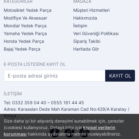
KATEGORİLER
MAĞAZA
Motosiklet Yedek Parça
Müşteri Hizmetleri
Modifiye Ve Aksesuar
Hakkımızda
Mondial Yedek Parça
İletişim
Yamaha Yedek Parça
Veri Güveniği Politikası
Honda Yedek Parça
Sipariş Takibi
Bajaj Yedek Parça
Haritada Gör
E-POSTA LİSTESİNE KAYIT OL
KAYIT OL
İLETİŞİM
Tel: 0332 359 04 40 – 0555 161 44 45
Adres: Karaaslan Dede Mah Karaman Cad No:429/A Karatay /
Konya
Size daha iyi bir alışveriş deneyimi sunabilmek için, çerezler
(cookies) kullanıyoruz. Detaylı bilgi için
kişisel verilerin
korunması
hakkında aydınlatma metnini inceleyebilirsiniz.