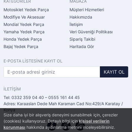
KATEGORİLER
MAĞAZA
Motosiklet Yedek Parça
Müşteri Hizmetleri
Modifiye Ve Aksesuar
Hakkımızda
Mondial Yedek Parça
İletişim
Yamaha Yedek Parça
Veri Güveniği Politikası
Honda Yedek Parça
Sipariş Takibi
Bajaj Yedek Parça
Haritada Gör
E-POSTA LİSTESİNE KAYIT OL
KAYIT OL
İLETİŞİM
Tel: 0332 359 04 40 – 0555 161 44 45
Adres: Karaaslan Dede Mah Karaman Cad No:429/A Karatay /
Konya
Size daha iyi bir alışveriş deneyimi sunabilmek için, çerezler
(cookies) kullanıyoruz. Detaylı bilgi için
kişisel verilerin
korunması
hakkında aydınlatma metnini inceleyebilirsiniz.