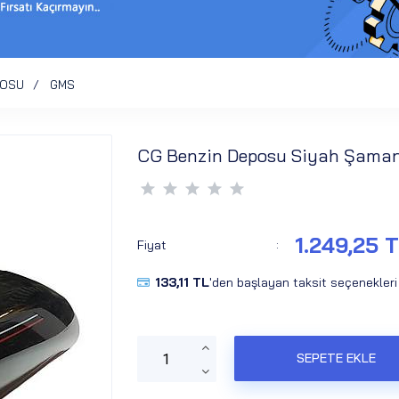
POSU
GMS
CG Benzin Deposu Siyah Şaman
1.249,25 
Fiyat
:
133,11 TL
'den başlayan taksit seçenekleri