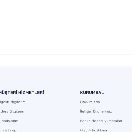
MÜŞTERİ HİZMETLERİ
KURUMSAL
yelik Bilgilerim
Hakkımızda
dres Bilgilerim
İletişim Bİlgilerimiz
iparişlerim
Banka Hesap Numaraları
rıza Takip
Gizlilik Politikası