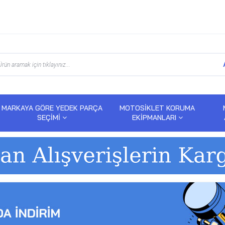
MARKAYA GÖRE YEDEK PARÇA
MOTOSİKLET KORUMA
SEÇİMİ
EKİPMANLARI