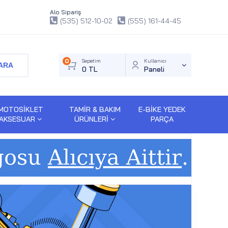
Alo Sipariş
(535) 512-10-02
(555) 161-44-45
0
Sepetim
Kullanıcı
ARA
0 TL
Paneli
MOTOSİKLET
TAMİR & BAKIM
E-BİKE YEDEK
AKSESUAR
ÜRÜNLERİ
PARÇA