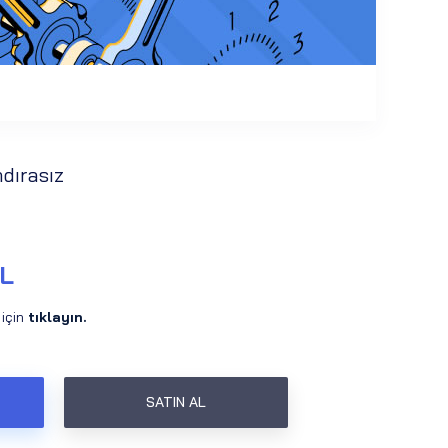
dırasız
TL
 için
tıklayın.