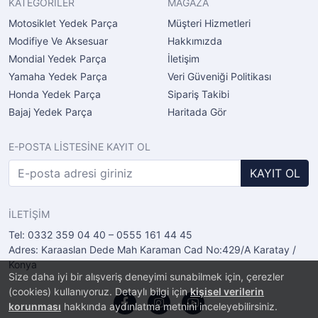
KATEGORİLER
MAĞAZA
Motosiklet Yedek Parça
Müşteri Hizmetleri
Modifiye Ve Aksesuar
Hakkımızda
Mondial Yedek Parça
İletişim
Yamaha Yedek Parça
Veri Güveniği Politikası
Honda Yedek Parça
Sipariş Takibi
Bajaj Yedek Parça
Haritada Gör
E-POSTA LİSTESİNE KAYIT OL
KAYIT OL
İLETİŞİM
Tel: 0332 359 04 40 – 0555 161 44 45
Adres: Karaaslan Dede Mah Karaman Cad No:429/A Karatay /
Konya
Size daha iyi bir alışveriş deneyimi sunabilmek için, çerezler
(cookies) kullanıyoruz. Detaylı bilgi için
kişisel verilerin
korunması
hakkında aydınlatma metnini inceleyebilirsiniz.