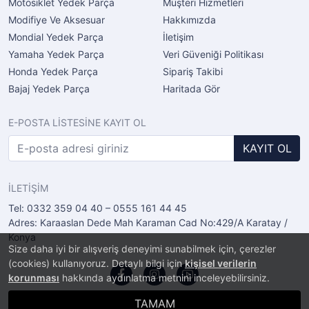
Motosiklet Yedek Parça
Müşteri Hizmetleri
Modifiye Ve Aksesuar
Hakkımızda
Mondial Yedek Parça
İletişim
Yamaha Yedek Parça
Veri Güveniği Politikası
Honda Yedek Parça
Sipariş Takibi
Bajaj Yedek Parça
Haritada Gör
E-POSTA LİSTESİNE KAYIT OL
KAYIT OL
İLETİŞİM
Tel: 0332 359 04 40 – 0555 161 44 45
Adres: Karaaslan Dede Mah Karaman Cad No:429/A Karatay /
Konya
Size daha iyi bir alışveriş deneyimi sunabilmek için, çerezler
(cookies) kullanıyoruz. Detaylı bilgi için
kişisel verilerin
korunması
hakkında aydınlatma metnini inceleyebilirsiniz.
TAMAM
®