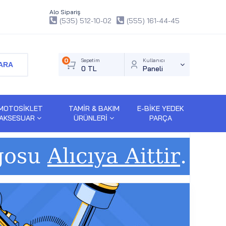
Alo Sipariş
(535) 512-10-02
(555) 161-44-45
0
Sepetim
Kullanıcı
ARA
0 TL
Paneli
MOTOSİKLET
TAMİR & BAKIM
E-BİKE YEDEK
AKSESUAR
ÜRÜNLERİ
PARÇA