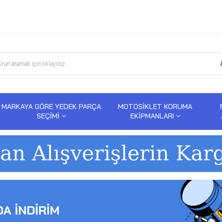
MARKAYA GÖRE YEDEK PARÇA
MOTOSİKLET KORUMA
SEÇİMİ
EKİPMANLARI