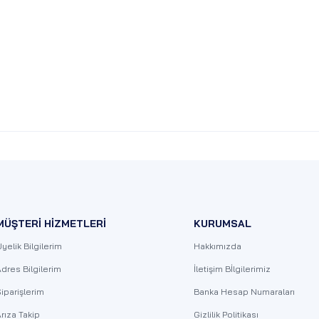
MÜŞTERİ HİZMETLERİ
KURUMSAL
yelik Bilgilerim
Hakkımızda
dres Bilgilerim
İletişim Bİlgilerimiz
iparişlerim
Banka Hesap Numaraları
rıza Takip
Gizlilik Politikası