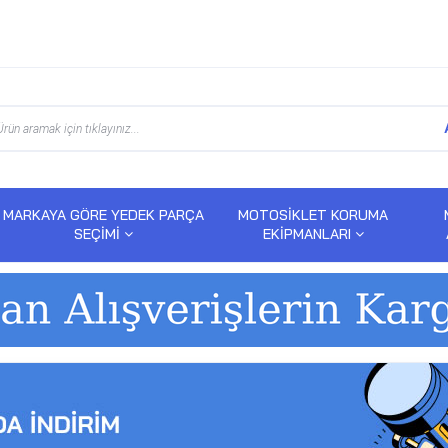
MARKAYA GÖRE YEDEK PARÇA
MOTOSİKLET KORUMA
SEÇİMİ
EKİPMANLARI