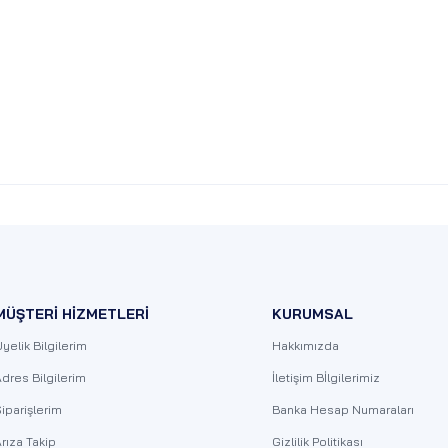
MÜŞTERİ HİZMETLERİ
KURUMSAL
yelik Bilgilerim
Hakkımızda
dres Bilgilerim
İletişim Bİlgilerimiz
iparişlerim
Banka Hesap Numaraları
rıza Takip
Gizlilik Politikası