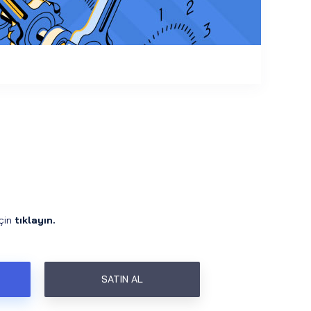
için
tıklayın.