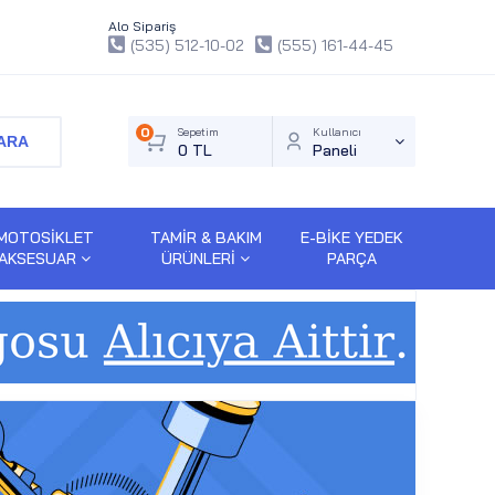
Alo Sipariş
(535) 512-10-02
(555) 161-44-45
0
Sepetim
Kullanıcı
ARA
0 TL
Paneli
MOTOSİKLET
TAMİR & BAKIM
E-BİKE YEDEK
AKSESUAR
ÜRÜNLERİ
PARÇA