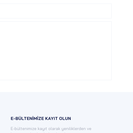
E-BÜLTENİMİZE KAYIT OLUN
E-bültenimize kayıt olarak yeniliklerden ve