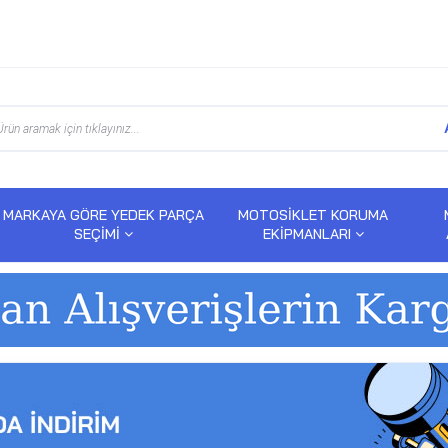
MARKAYA GÖRE YEDEK PARÇA
MOTOSİKLET KORUMA
SEÇİMİ
EKİPMANLARI