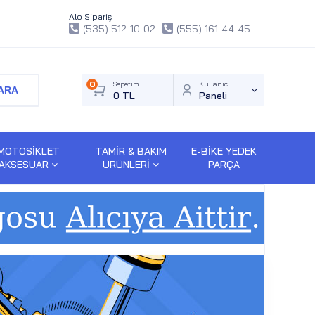
Alo Sipariş
(535) 512-10-02
(555) 161-44-45
0
Sepetim
Kullanıcı
ARA
0 TL
Paneli
MOTOSİKLET
TAMİR & BAKIM
E-BİKE YEDEK
AKSESUAR
ÜRÜNLERİ
PARÇA