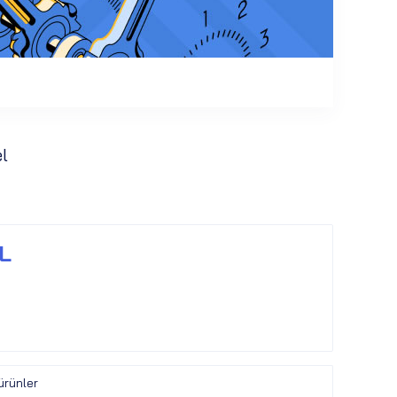
l
TL
ürünler