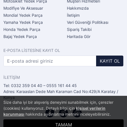
Motosiklet Yedek Parça
Müşteri Hizmetleri
Modifiye Ve Aksesuar
Hakkımızda
Mondial Yedek Parça
İletişim
Yamaha Yedek Parça
Veri Güveniği Politikası
Honda Yedek Parça
Sipariş Takibi
Bajaj Yedek Parça
Haritada Gör
E-POSTA LİSTESİNE KAYIT OL
KAYIT OL
İLETİŞİM
Tel: 0332 359 04 40 – 0555 161 44 45
Adres: Karaaslan Dede Mah Karaman Cad No:429/A Karatay /
Konya
Size daha iyi bir alışveriş deneyimi sunabilmek için, çerezler
(cookies) kullanıyoruz. Detaylı bilgi için
kişisel verilerin
korunması
hakkında aydınlatma metnini inceleyebilirsiniz.
TAMAM
®