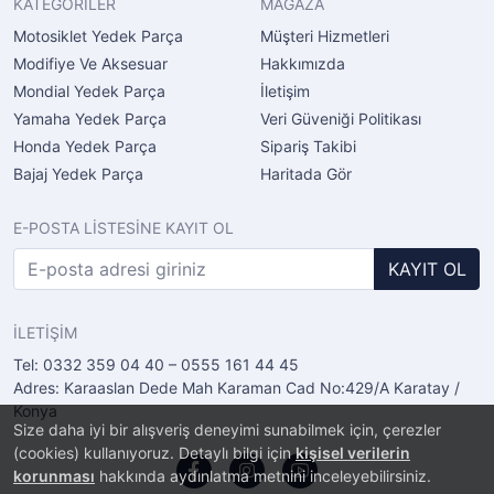
KATEGORİLER
MAĞAZA
Motosiklet Yedek Parça
Müşteri Hizmetleri
Modifiye Ve Aksesuar
Hakkımızda
Mondial Yedek Parça
İletişim
Yamaha Yedek Parça
Veri Güveniği Politikası
Honda Yedek Parça
Sipariş Takibi
Bajaj Yedek Parça
Haritada Gör
E-POSTA LİSTESİNE KAYIT OL
KAYIT OL
İLETİŞİM
Tel: 0332 359 04 40 – 0555 161 44 45
Adres: Karaaslan Dede Mah Karaman Cad No:429/A Karatay /
Konya
Size daha iyi bir alışveriş deneyimi sunabilmek için, çerezler
(cookies) kullanıyoruz. Detaylı bilgi için
kişisel verilerin
korunması
hakkında aydınlatma metnini inceleyebilirsiniz.