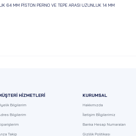
UNLUK 64 MM PİSTON PERNO VE TEPE ARASI UZUNLUK 14 MM
MÜŞTERİ HİZMETLERİ
KURUMSAL
yelik Bilgilerim
Hakkımızda
dres Bilgilerim
İletişim Bİlgilerimiz
iparişlerim
Banka Hesap Numaraları
rıza Takip
Gizlilik Politikası