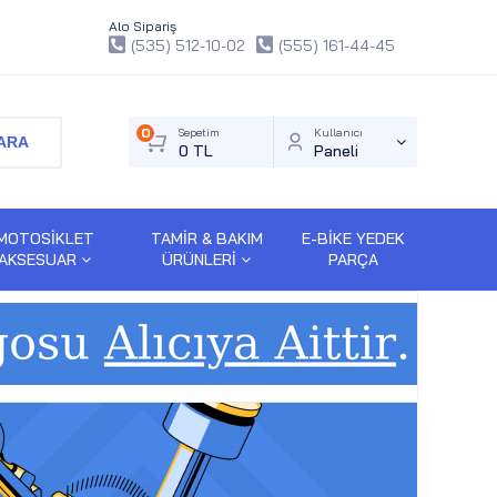
Alo Sipariş
(535) 512-10-02
(555) 161-44-45
0
Sepetim
Kullanıcı
ARA
0 TL
Paneli
MOTOSİKLET
TAMİR & BAKIM
E-BİKE YEDEK
AKSESUAR
ÜRÜNLERİ
PARÇA