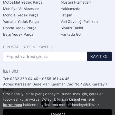
Motosiklet Yedek Parça
Müşteri Hizmetleri
Modifiye Ve Aksesuar
Hakkımızda
Mondial Yedek Parça
İletişim
Yamaha Yedek Parça
Veri Güveniği Politikası
Honda Yedek Parça
Sipariş Takibi
Bajaj Yedek Parça
Haritada Gör
E-POSTA LİSTESİNE KAYIT OL
KAYIT OL
İLETİŞİM
Tel: 0332 359 04 40 – 0555 161 44 45
Adres: Karaaslan Dede Mah Karaman Cad No:429/A Karatay /
Konya
Size daha iyi bir alışveriş deneyimi sunabilmek için, çerezler
(cookies) kullanıyoruz. Detaylı bilgi için
kişisel verilerin
korunması
hakkında aydınlatma metnini inceleyebilirsiniz.
TAMAM