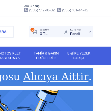
Alo Sipariş
(535) 512-10-02
(555) 161-44-45
0
Sepetim
Kullanıcı
ARA
0 TL
Paneli
MOTOSİKLET
TAMİR & BAKIM
E-BİKE YEDEK
AKSESUAR
ÜRÜNLERİ
PARÇA