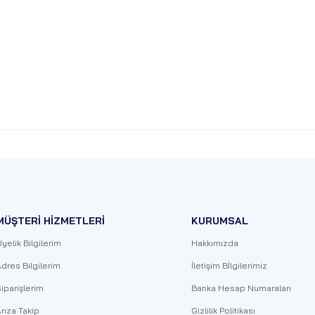
MÜŞTERİ HİZMETLERİ
KURUMSAL
yelik Bilgilerim
Hakkımızda
dres Bilgilerim
İletişim Bİlgilerimiz
iparişlerim
Banka Hesap Numaraları
rıza Takip
Gizlilik Politikası