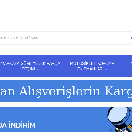
MARKAYA GÖRE YEDEK PARÇA
MOTOSİKLET KORUMA
SEÇİMİ
EKİPMANLARI