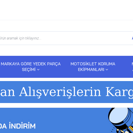
MARKAYA GÖRE YEDEK PARÇA
MOTOSİKLET KORUMA
SEÇİMİ
EKİPMANLARI