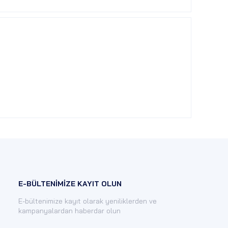
E-BÜLTENİMİZE KAYIT OLUN
E-bültenimize kayıt olarak yeniliklerden ve
kampanyalardan haberdar olun