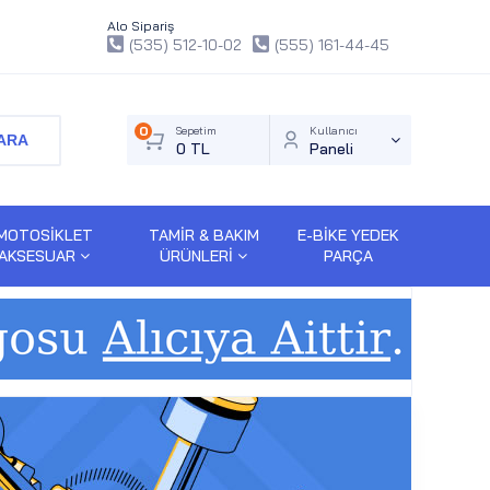
Alo Sipariş
(535) 512-10-02
(555) 161-44-45
0
Sepetim
Kullanıcı
ARA
0 TL
Paneli
MOTOSİKLET
TAMİR & BAKIM
E-BİKE YEDEK
AKSESUAR
ÜRÜNLERİ
PARÇA