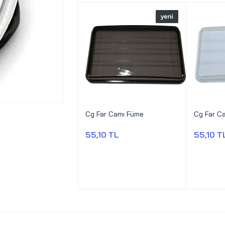
Cg Far Camı Füme
Cg Far Ca
55,10 TL
55,10 T