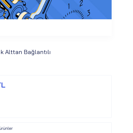
ak Alttan Bağlantılı
TL
ürünler