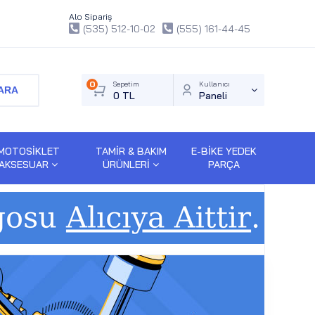
Alo Sipariş
(535) 512-10-02
(555) 161-44-45
0
Sepetim
Kullanıcı
ARA
0 TL
Paneli
MOTOSİKLET
TAMİR & BAKIM
E-BİKE YEDEK
AKSESUAR
ÜRÜNLERİ
PARÇA