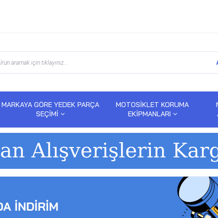
MARKAYA GÖRE YEDEK PARÇA
MOTOSİKLET KORUMA
SEÇİMİ
EKİPMANLARI