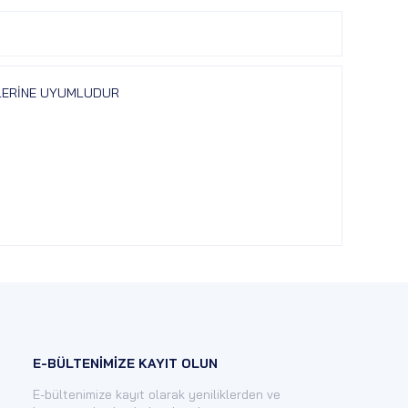
DELLERİNE UYUMLUDUR
E-BÜLTENİMİZE KAYIT OLUN
E-bültenimize kayıt olarak yeniliklerden ve