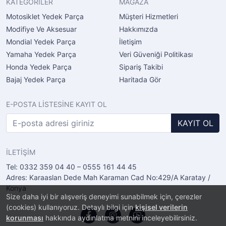
KATEGORİLER
MAĞAZA
Motosiklet Yedek Parça
Müşteri Hizmetleri
Modifiye Ve Aksesuar
Hakkımızda
Mondial Yedek Parça
İletişim
Yamaha Yedek Parça
Veri Güveniği Politikası
Honda Yedek Parça
Sipariş Takibi
Bajaj Yedek Parça
Haritada Gör
E-POSTA LİSTESİNE KAYIT OL
KAYIT OL
İLETİŞİM
Tel: 0332 359 04 40 – 0555 161 44 45
Adres: Karaaslan Dede Mah Karaman Cad No:429/A Karatay /
Konya
Size daha iyi bir alışveriş deneyimi sunabilmek için, çerezler
(cookies) kullanıyoruz. Detaylı bilgi için
kişisel verilerin
korunması
hakkında aydınlatma metnini inceleyebilirsiniz.