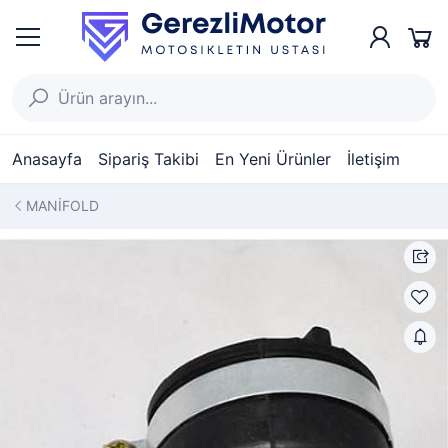
Anasayfa
Sipariş Takibi
En Yeni Ürünler
İletişim
MANİFOLD