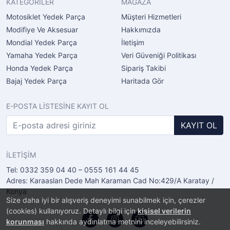
KATEGORİLER
MAĞAZA
Motosiklet Yedek Parça
Müşteri Hizmetleri
Modifiye Ve Aksesuar
Hakkımızda
Mondial Yedek Parça
İletişim
Yamaha Yedek Parça
Veri Güveniği Politikası
Honda Yedek Parça
Sipariş Takibi
Bajaj Yedek Parça
Haritada Gör
E-POSTA LİSTESİNE KAYIT OL
KAYIT OL
İLETİŞİM
Tel: 0332 359 04 40 – 0555 161 44 45
Adres: Karaaslan Dede Mah Karaman Cad No:429/A Karatay /
Konya
Size daha iyi bir alışveriş deneyimi sunabilmek için, çerezler
(cookies) kullanıyoruz. Detaylı bilgi için
kişisel verilerin
korunması
hakkında aydınlatma metnini inceleyebilirsiniz.