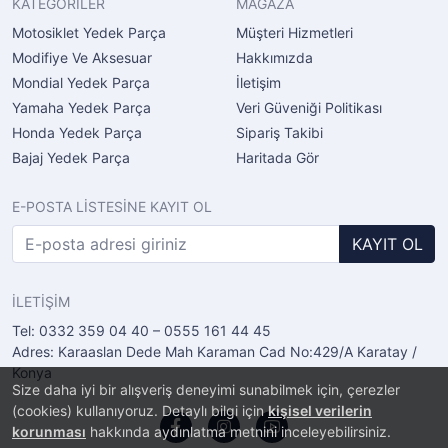
KATEGORİLER
MAĞAZA
Motosiklet Yedek Parça
Müşteri Hizmetleri
Modifiye Ve Aksesuar
Hakkımızda
Mondial Yedek Parça
İletişim
Yamaha Yedek Parça
Veri Güveniği Politikası
Honda Yedek Parça
Sipariş Takibi
Bajaj Yedek Parça
Haritada Gör
E-POSTA LİSTESİNE KAYIT OL
KAYIT OL
İLETİŞİM
Tel: 0332 359 04 40 – 0555 161 44 45
Adres: Karaaslan Dede Mah Karaman Cad No:429/A Karatay /
Konya
Size daha iyi bir alışveriş deneyimi sunabilmek için, çerezler
(cookies) kullanıyoruz. Detaylı bilgi için
kişisel verilerin
korunması
hakkında aydınlatma metnini inceleyebilirsiniz.