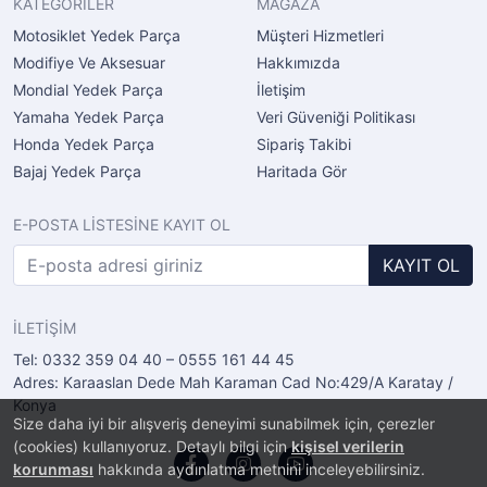
KATEGORİLER
MAĞAZA
Motosiklet Yedek Parça
Müşteri Hizmetleri
Modifiye Ve Aksesuar
Hakkımızda
Mondial Yedek Parça
İletişim
Yamaha Yedek Parça
Veri Güveniği Politikası
Honda Yedek Parça
Sipariş Takibi
Bajaj Yedek Parça
Haritada Gör
E-POSTA LİSTESİNE KAYIT OL
KAYIT OL
İLETİŞİM
Tel: 0332 359 04 40 – 0555 161 44 45
Adres: Karaaslan Dede Mah Karaman Cad No:429/A Karatay /
Konya
Size daha iyi bir alışveriş deneyimi sunabilmek için, çerezler
(cookies) kullanıyoruz. Detaylı bilgi için
kişisel verilerin
korunması
hakkında aydınlatma metnini inceleyebilirsiniz.