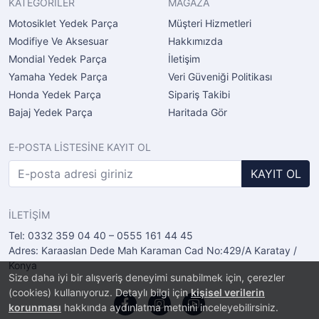
KATEGORİLER
MAĞAZA
Motosiklet Yedek Parça
Müşteri Hizmetleri
Modifiye Ve Aksesuar
Hakkımızda
Mondial Yedek Parça
İletişim
Yamaha Yedek Parça
Veri Güveniği Politikası
Honda Yedek Parça
Sipariş Takibi
Bajaj Yedek Parça
Haritada Gör
E-POSTA LİSTESİNE KAYIT OL
KAYIT OL
İLETİŞİM
Tel: 0332 359 04 40 – 0555 161 44 45
Adres: Karaaslan Dede Mah Karaman Cad No:429/A Karatay /
Konya
Size daha iyi bir alışveriş deneyimi sunabilmek için, çerezler
(cookies) kullanıyoruz. Detaylı bilgi için
kişisel verilerin
korunması
hakkında aydınlatma metnini inceleyebilirsiniz.