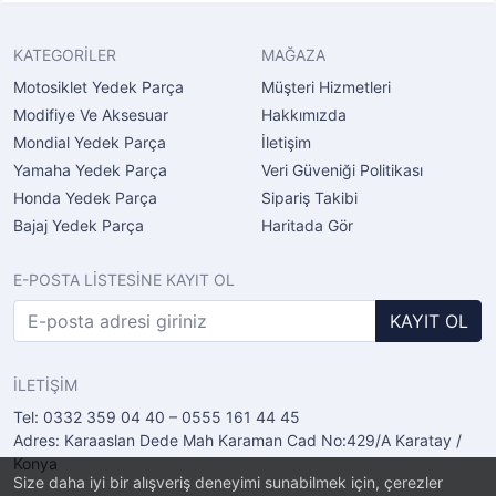
KATEGORİLER
MAĞAZA
Motosiklet Yedek Parça
Müşteri Hizmetleri
Modifiye Ve Aksesuar
Hakkımızda
Mondial Yedek Parça
İletişim
Yamaha Yedek Parça
Veri Güveniği Politikası
Honda Yedek Parça
Sipariş Takibi
Bajaj Yedek Parça
Haritada Gör
E-POSTA LİSTESİNE KAYIT OL
KAYIT OL
İLETİŞİM
Tel: 0332 359 04 40 – 0555 161 44 45
Adres: Karaaslan Dede Mah Karaman Cad No:429/A Karatay /
Konya
Size daha iyi bir alışveriş deneyimi sunabilmek için, çerezler