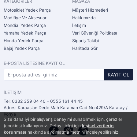
KATEGORİLER
MAĞAZA
Motosiklet Yedek Parça
Müşteri Hizmetleri
Modifiye Ve Aksesuar
Hakkımızda
Mondial Yedek Parça
İletişim
Yamaha Yedek Parça
Veri Güveniği Politikası
Honda Yedek Parça
Sipariş Takibi
Bajaj Yedek Parça
Haritada Gör
E-POSTA LİSTESİNE KAYIT OL
KAYIT OL
İLETİŞİM
Tel: 0332 359 04 40 – 0555 161 44 45
Adres: Karaaslan Dede Mah Karaman Cad No:429/A Karatay /
Konya
Size daha iyi bir alışveriş deneyimi sunabilmek için, çerezler
(cookies) kullanıyoruz. Detaylı bilgi için
kişisel verilerin
korunması
hakkında aydınlatma metnini inceleyebilirsiniz.