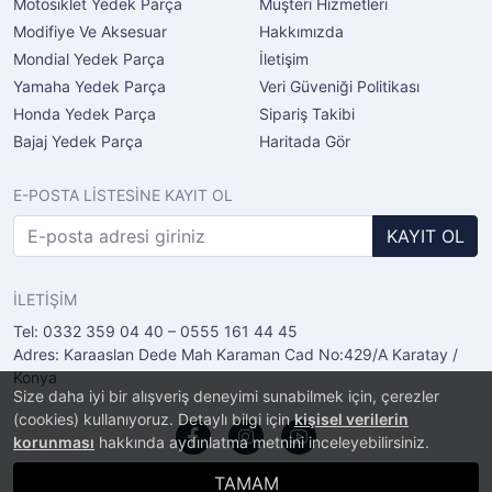
Motosiklet Yedek Parça
Müşteri Hizmetleri
Modifiye Ve Aksesuar
Hakkımızda
Mondial Yedek Parça
İletişim
Yamaha Yedek Parça
Veri Güveniği Politikası
Honda Yedek Parça
Sipariş Takibi
Bajaj Yedek Parça
Haritada Gör
E-POSTA LİSTESİNE KAYIT OL
KAYIT OL
İLETİŞİM
Tel: 0332 359 04 40 – 0555 161 44 45
Adres: Karaaslan Dede Mah Karaman Cad No:429/A Karatay /
Konya
Size daha iyi bir alışveriş deneyimi sunabilmek için, çerezler
(cookies) kullanıyoruz. Detaylı bilgi için
kişisel verilerin
korunması
hakkında aydınlatma metnini inceleyebilirsiniz.
TAMAM
®