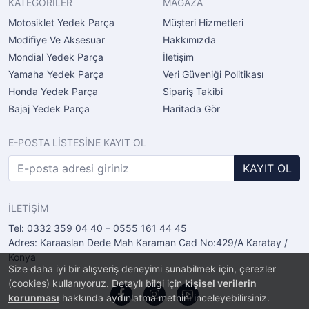
KATEGORİLER
MAĞAZA
Motosiklet Yedek Parça
Müşteri Hizmetleri
Modifiye Ve Aksesuar
Hakkımızda
Mondial Yedek Parça
İletişim
Yamaha Yedek Parça
Veri Güveniği Politikası
Honda Yedek Parça
Sipariş Takibi
Bajaj Yedek Parça
Haritada Gör
E-POSTA LİSTESİNE KAYIT OL
KAYIT OL
İLETİŞİM
Tel: 0332 359 04 40 – 0555 161 44 45
Adres: Karaaslan Dede Mah Karaman Cad No:429/A Karatay /
Konya
Size daha iyi bir alışveriş deneyimi sunabilmek için, çerezler
(cookies) kullanıyoruz. Detaylı bilgi için
kişisel verilerin
korunması
hakkında aydınlatma metnini inceleyebilirsiniz.