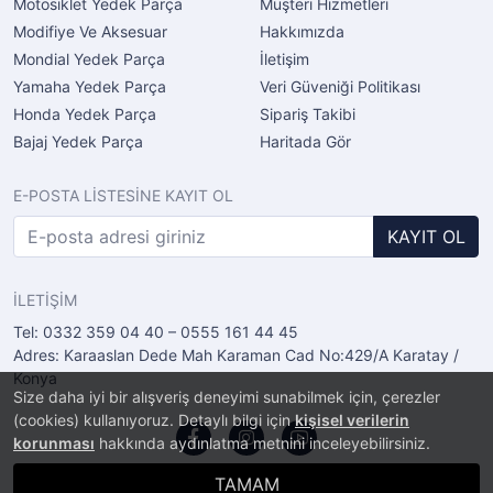
Motosiklet Yedek Parça
Müşteri Hizmetleri
Modifiye Ve Aksesuar
Hakkımızda
Mondial Yedek Parça
İletişim
Yamaha Yedek Parça
Veri Güveniği Politikası
Honda Yedek Parça
Sipariş Takibi
Bajaj Yedek Parça
Haritada Gör
E-POSTA LİSTESİNE KAYIT OL
KAYIT OL
İLETİŞİM
Tel: 0332 359 04 40 – 0555 161 44 45
Adres: Karaaslan Dede Mah Karaman Cad No:429/A Karatay /
Konya
Size daha iyi bir alışveriş deneyimi sunabilmek için, çerezler
(cookies) kullanıyoruz. Detaylı bilgi için
kişisel verilerin
korunması
hakkında aydınlatma metnini inceleyebilirsiniz.
TAMAM
®