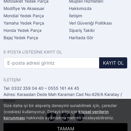
Motosiklet Yedek Parça
Müşteri Hizmetleri
Modifiye Ve Aksesuar
Hakkımızda
Mondial Yedek Parça
İletişim
Yamaha Yedek Parça
Veri Güveniği Politikası
Honda Yedek Parça
Sipariş Takibi
Bajaj Yedek Parça
Haritada Gör
E-POSTA LİSTESİNE KAYIT OL
KAYIT OL
İLETİŞİM
Tel: 0332 359 04 40 – 0555 161 44 45
Adres: Karaaslan Dede Mah Karaman Cad No:429/A Karatay /
Konya
Size daha iyi bir alışveriş deneyimi sunabilmek için, çerezler
(cookies) kullanıyoruz. Detaylı bilgi için
kişisel verilerin
korunması
hakkında aydınlatma metnini inceleyebilirsiniz.
TAMAM
®