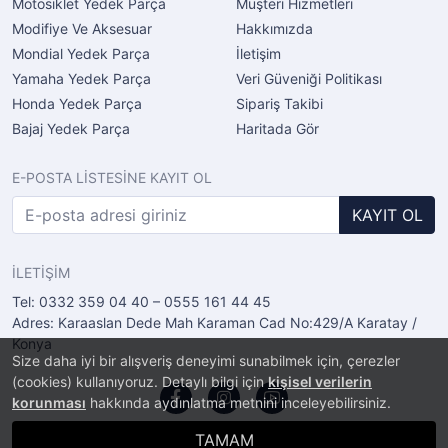
Motosiklet Yedek Parça
Müşteri Hizmetleri
Modifiye Ve Aksesuar
Hakkımızda
Mondial Yedek Parça
İletişim
Yamaha Yedek Parça
Veri Güveniği Politikası
Honda Yedek Parça
Sipariş Takibi
Bajaj Yedek Parça
Haritada Gör
E-POSTA LİSTESİNE KAYIT OL
KAYIT OL
İLETİŞİM
Tel: 0332 359 04 40 – 0555 161 44 45
Adres: Karaaslan Dede Mah Karaman Cad No:429/A Karatay /
Konya
Size daha iyi bir alışveriş deneyimi sunabilmek için, çerezler
(cookies) kullanıyoruz. Detaylı bilgi için
kişisel verilerin
korunması
hakkında aydınlatma metnini inceleyebilirsiniz.
TAMAM
®