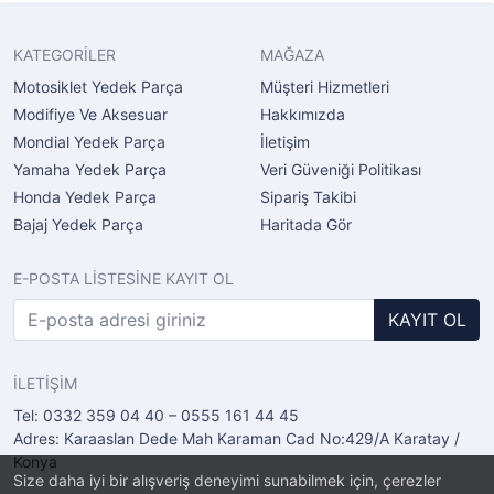
KATEGORİLER
MAĞAZA
Motosiklet Yedek Parça
Müşteri Hizmetleri
Modifiye Ve Aksesuar
Hakkımızda
Mondial Yedek Parça
İletişim
Yamaha Yedek Parça
Veri Güveniği Politikası
Honda Yedek Parça
Sipariş Takibi
Bajaj Yedek Parça
Haritada Gör
E-POSTA LİSTESİNE KAYIT OL
KAYIT OL
İLETİŞİM
Tel: 0332 359 04 40 – 0555 161 44 45
Adres: Karaaslan Dede Mah Karaman Cad No:429/A Karatay /
Konya
Size daha iyi bir alışveriş deneyimi sunabilmek için, çerezler