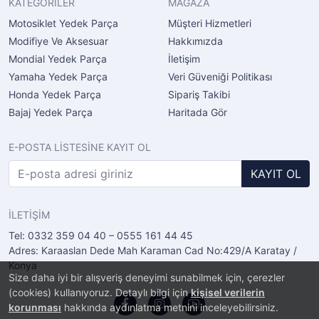
KATEGORİLER
MAĞAZA
Motosiklet Yedek Parça
Müşteri Hizmetleri
Modifiye Ve Aksesuar
Hakkımızda
Mondial Yedek Parça
İletişim
Yamaha Yedek Parça
Veri Güveniği Politikası
Honda Yedek Parça
Sipariş Takibi
Bajaj Yedek Parça
Haritada Gör
E-POSTA LİSTESİNE KAYIT OL
KAYIT OL
İLETİŞİM
Tel: 0332 359 04 40 – 0555 161 44 45
Adres: Karaaslan Dede Mah Karaman Cad No:429/A Karatay /
Konya
Size daha iyi bir alışveriş deneyimi sunabilmek için, çerezler
(cookies) kullanıyoruz. Detaylı bilgi için
kişisel verilerin
korunması
hakkında aydınlatma metnini inceleyebilirsiniz.