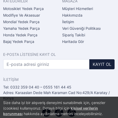
KATEGORİLER
MAĞAZA
Motosiklet Yedek Parça
Müşteri Hizmetleri
Modifiye Ve Aksesuar
Hakkımızda
Mondial Yedek Parça
İletişim
Yamaha Yedek Parça
Veri Güveniği Politikası
Honda Yedek Parça
Sipariş Takibi
Bajaj Yedek Parça
Haritada Gör
E-POSTA LİSTESİNE KAYIT OL
KAYIT OL
İLETİŞİM
Tel: 0332 359 04 40 – 0555 161 44 45
Adres: Karaaslan Dede Mah Karaman Cad No:429/A Karatay /
Konya
Size daha iyi bir alışveriş deneyimi sunabilmek için, çerezler
(cookies) kullanıyoruz. Detaylı bilgi için
kişisel verilerin
korunması
hakkında aydınlatma metnini inceleyebilirsiniz.