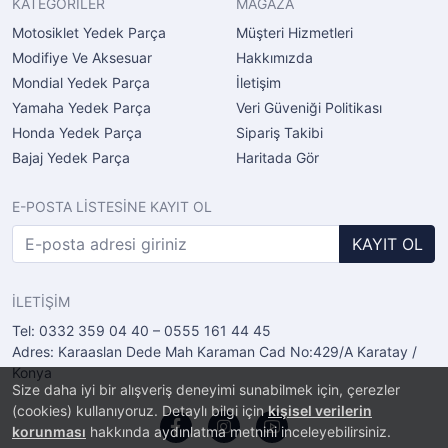
KATEGORİLER
MAĞAZA
Motosiklet Yedek Parça
Müşteri Hizmetleri
Modifiye Ve Aksesuar
Hakkımızda
Mondial Yedek Parça
İletişim
Yamaha Yedek Parça
Veri Güveniği Politikası
Honda Yedek Parça
Sipariş Takibi
Bajaj Yedek Parça
Haritada Gör
E-POSTA LİSTESİNE KAYIT OL
KAYIT OL
İLETİŞİM
Tel: 0332 359 04 40 – 0555 161 44 45
Adres: Karaaslan Dede Mah Karaman Cad No:429/A Karatay /
Konya
Size daha iyi bir alışveriş deneyimi sunabilmek için, çerezler
(cookies) kullanıyoruz. Detaylı bilgi için
kişisel verilerin
korunması
hakkında aydınlatma metnini inceleyebilirsiniz.